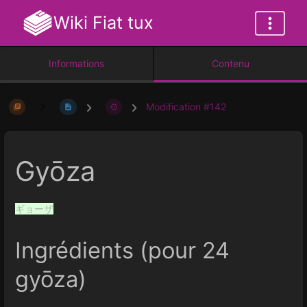
Wiki Fiat tux
Informations
Contenu
Modification #142
Gyōza
ギョーザ
Ingrédients (pour 24
gyōza)