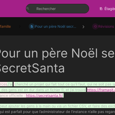
Étagè
famille
Pour un père Noël secr...
Révisions
our un père Noël se
SecretSanta
rces
J’ai
:
cherché un projet qui fait tout ce qu’il faut, qui ne soit pas 
e des gens est en dur dans un fichier !), et j’ai trouvé
https://framagit
ance officielle :
https://secretsanta.fr/
.
peut ajouter les gens à la main ou via un fichier CSV, et faire des exc
ui est parfait pour que l’administrateur de l’instance n’aille pas regar