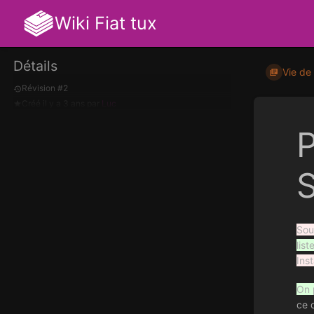
Wiki Fiat tux
Détails
Vie de 
Révision #2
Créé
il y a 3 ans
par
Luc
P
Sou
list
Inst
On 
ce q