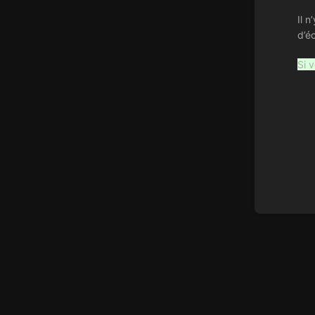
Il n
d’é
Si v