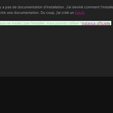
’y a pas de documentation d’installation. J’ai deviné comment l’installe
crire une documentation. Du coup, j’ai créé un
ticket
.
ous ne voulez pas l’installer, vous pouvez utiliser l’
instance officielle
.