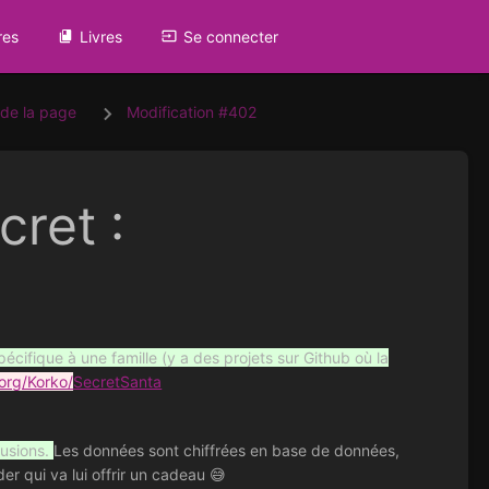
res
Livres
Se connecter
 de la page
Modification #402
cret :
spécifique à une famille (y a des projets sur Github où la
.org/Korko/
SecretSanta
lusions.
Les données sont chiffrées en base de données,
der qui va lui offrir un cadeau 😅