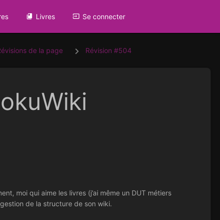
res
Livres
Se connecter
Révisions de la page
Révision #504
DokuWiki
ent, moi qui aime les livres (j’ai même un DUT métiers
 gestion de la structure de son wiki.