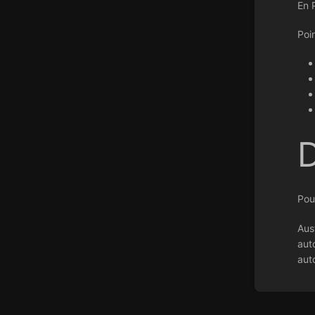
En 
Poi
Pour
Aus
aut
aut