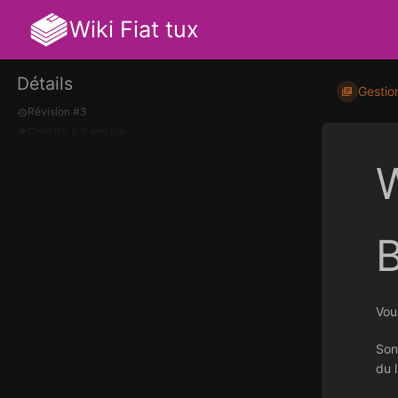
Wiki Fiat tux
Détails
Gestio
Révision #3
Créé
il y a 3 ans
par
Luc
W
Vous
Son
du 