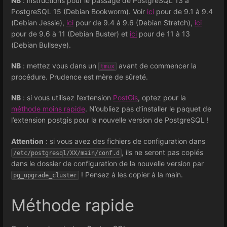
NB
: instructions pour le passage de PostgreSQL 13 à
PostgreSQL 15 (Debian Bookworm). Voir
ici
pour de 9.1 à 9.4
(Debian Jessie),
ici
pour de 9.4 à 9.6 (Debian Stretch),
ici
pour de 9.6 à 11 (Debian Buster) et
ici
pour de 11 à 13
(Debian Bullseye).
NB
: mettez vous dans un
avant de commencer la
tmux
procédure. Prudence est mère de sûreté.
NB
: si vous utilisez l’extension
PostGis
, optez pour la
méthode moins rapide
. N’oubliez pas d’installer le paquet de
l’extension postgis pour la nouvelle version de PostgreSQL !
Attention
: si vous avez des fichiers de configuration dans
, ils ne seront pas copiés
/etc/postgresql/XX/main/conf.d
dans le dossier de configuration de la nouvelle version par
! Pensez à les copier à la main.
pg_upgrade_cluster
Méthode rapide