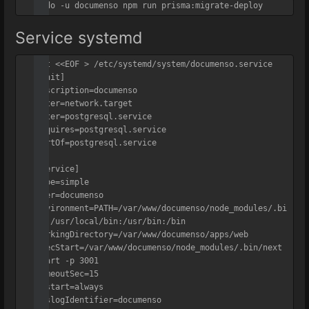
Service systemd
cat <<EOF > /etc/systemd/system/documenso.service

[Unit]

Description=documenso

After=network.target

After=postgresql.service

Requires=postgresql.service

PartOf=postgresql.service

[Service]

Type=simple

User=documenso

Environment=PATH=/var/www/documenso/node_modules/.bi
n/:/usr/local/bin:/usr/bin:/bin

WorkingDirectory=/var/www/documenso/apps/web

ExecStart=/var/www/documenso/node_modules/.bin/next 
start -p 3001

TimeoutSec=15

Restart=always

SyslogIdentifier=documenso
