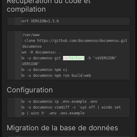
Récupération du code et
compilation
cd /var/www

git clone https://github.com/documenso/documenso.git

cd documenso

chown -R documenso: .

sudo -u documenso git 
co
checkout
 -b "v$VERSION" 
"v$VERSION"

sudo -u documenso npm ci

Configuration
sudo -u documenso cp .env.example .env

sudo -u documenso vimdiff -c 'syn off | windo set 
Migration de la base de données