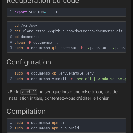
Récupération du code
1
export
VERSION
=
1
.11.0
1
cd
 /var/www
2
git
 clone https://github.com/documenso/documenso.git
3
cd
 documenso
4
chown
-R
 documenso: .
5
sudo
-u
 documenso 
git
 checkout 
-b
"v
$VERSION
"
"v
$VERSION
"
Configuration
1
sudo
-u
 documenso 
cp
 .env.example .env
2
sudo
-u
 documenso vimdiff 
-c
'syn off | windo set wrap | 
NB : le
ne sert que lors d'une mise à jour, lors de
vimdiff
l'installation initiale, contentez-vous d'éditer le fichier
Compilation
1
sudo
-u
 documenso 
npm
 ci
2
sudo
-u
 documenso 
npm
 run build