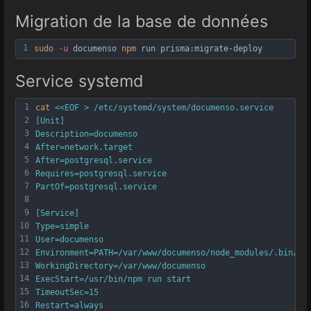
Migration de la base de données
1
sudo
-u
 documenso 
npm
 run prisma:migrate-deploy
Service systemd
1
cat
<<EOF > /etc/systemd/system/documenso.service
2
[Unit]
3
Description=documenso
4
After=network.target
5
After=postgresql.service
6
Requires=postgresql.service
7
PartOf=postgresql.service
8
9
[Service]
10
Type=simple
11
User=documenso
12
Environment=PATH=/var/www/documenso/node_modules/.bin/:/
13
WorkingDirectory=/var/www/documenso
14
ExecStart=/usr/bin/npm run start
15
TimeoutSec=15
16
Restart=always