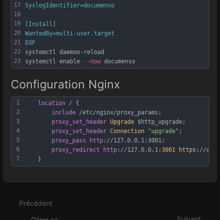
17
SyslogIdentifier=documenso
18
19
[Install]
20
WantedBy=multi-user.target
21
EOF
22
systemctl daemon-reload
23
systemctl enable 
--now
 documenso
Configuration Nginx
1
location
 / {
2
include
 /etc/nginx/proxy_params;
3
proxy_set_header
Upgrade 
$http_upgrade;
4
proxy_set_header
Connection 
"upgrade"
;
5
proxy_pass
http
://127.0.0.1:3001;
6
proxy_redirect
http
://127.0.0.1:
3001 https
://docu
7
    }
Entrer
en
mode
Précédent
de
sélection
Suivant
Gérer sa