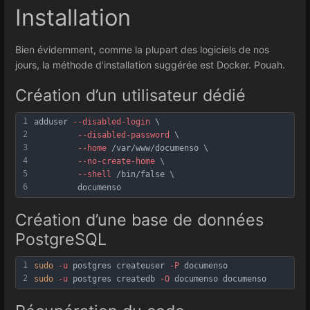
Installation
Bien évidemment, comme la plupart des logiciels de nos
jours, la méthode d’installation suggérée est Docker. Pouah.
Création d’un utilisateur dédié
1
adduser 
--disabled-login
 \
2
--disabled-password
 \
3
--home
 /var/www/documenso \
4
--no-create-home
 \
5
--shell
 /bin/false \
6
         documenso
Création d’une base de données
PostgreSQL
1
sudo
-u
 postgres createuser 
-P
 documenso
2
sudo
-u
 postgres createdb 
-O
 documenso documenso