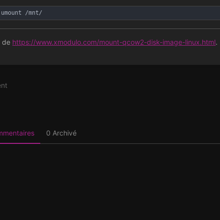
umount /mnt/
é de
https://www.xmodulo.com/mount-qcow2-disk-image-linux.html
.
nt
on
ommentaires
0 Archivé