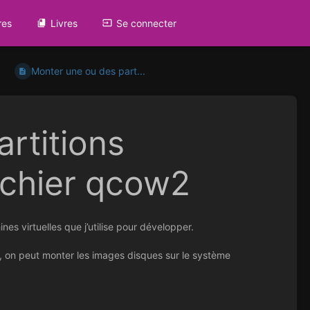
res
Livres
Se connecter
Monter une ou des part...
rtitions
ichier qcow2
s virtuelles que j’utilise pour développer.
s, on peut monter les images disques sur le système