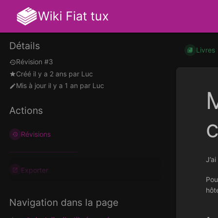
Wiki Fiat tux
Détails
Livres
Révision #3
Créé
il y a 2 ans
par
Luc
Mis à jour
il y a 1 an
par
Luc
M
Actions
c
Révisions
J’a
Exporter
Pou
hôt
Navigation dans la page