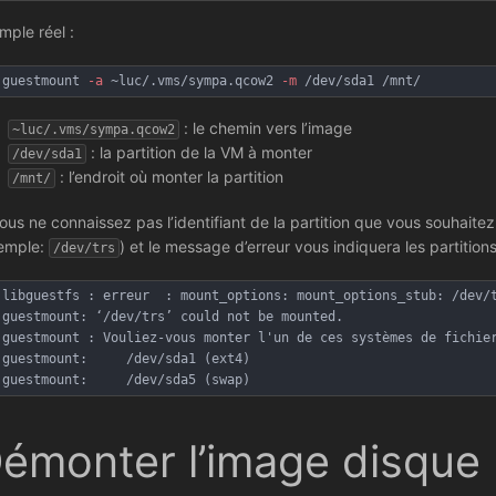
mple réel :
guestmount 
-a
 ~luc/.vms/sympa.qcow2 
-m
 /dev/sda1 /mnt/
: le chemin vers l’image
~luc/.vms/sympa.qcow2
: la partition de la VM à monter
/dev/sda1
: l’endroit où monter la partition
/mnt/
vous ne connaissez pas l’identifiant de la partition que vous souhaite
emple:
) et le message d’erreur vous indiquera les partitions
/dev/trs
libguestfs : erreur  : mount_options: mount_options_stub: /dev/
guestmount: ‘/dev/trs’ could not be mounted.
guestmount : Vouliez-vous monter l'un de ces systèmes de fichie
guestmount:     /dev/sda1 (ext4)
guestmount:     /dev/sda5 (swap)
émonter l’image disque