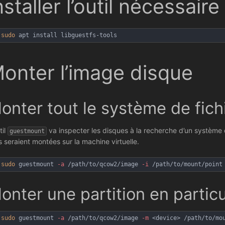
nstaller l’outil nécessaire
sudo
 apt install libguestfs-tools
onter l’image disque
onter tout le système de fich
til
va inspecter les disques à la recherche d’un système 
guestmount
es seraient montées sur la machine virtuelle.
sudo
 guestmount 
-a
 /path/to/qcow2/image 
-i
 /path/to/mount/point
onter une partition en particu
sudo
 guestmount 
-a
 /path/to/qcow2/image 
-m
 <device> /path/to/mo