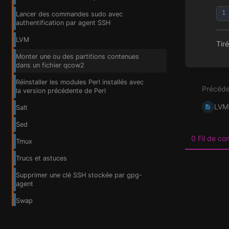
1
Lancer des commandes sudo avec
authentification par agent SSH
LVM
Tir
Monter une ou des partitions contenues
Entrer
dans un fichier qcow2
en
mode
Réinstaller les modules Perl installés avec
Précéde
de
la version précédente de Perl
sélecti
LVM
de
Salt
section
Sed
0 Fil de c
Tmux
Trucs et astuces
Supprimer une clé SSH stockée par gpg-
agent
Swap
Systemd