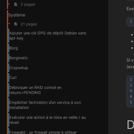
5 pages
Exe
Système
1
21 pages
Ajouter une clé GPG de dépôt Debian sans
apt-key
Borg
Borgmatic
Si 
(ex
Crypsetup
Curl
1
2
Débloquer un RAID coincé en
3
resync=PENDING
4
Empêcher l’activation d’un service à son
5
installation
Exécuter une action à la mise en veille / au
D
réveil
Firewalld : un firewall simple à utiliser