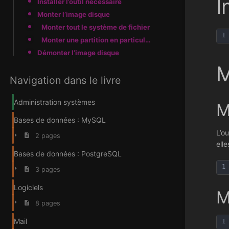
I
Installer l’outil nécessaire
Monter l’image disque
Monter tout le système de fichier
1
Monter une partition en particulier
Démonter l’image disque
M
Navigation dans le livre
Administration systèmes
M
Bases de données : MySQL
L’ou
2 pages
ell
Bases de données : PostgreSQL
1
3 pages
Logiciels
M
8 pages
Mail
1