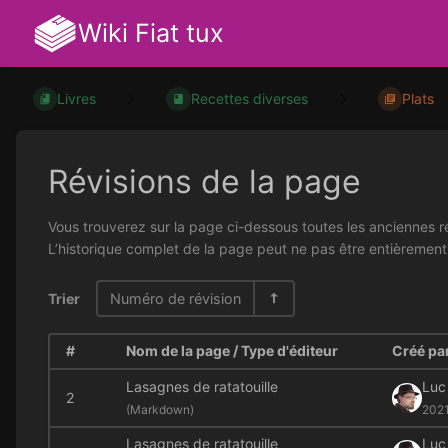
Wiki Fiat tux
Livres
Recettes diverses
Plats
Révisions de la page
Vous trouverez sur la page ci-dessous toutes les anciennes ré
L’historique complet de la page peut ne pas être entièrement
Trier
Numéro de révision
#
Nom de la page / Type d'éditeur
Créé par
Lasagnes de ratatouille
Luc
2
(
Markdown)
202
Lasagnes de ratatouille
Luc