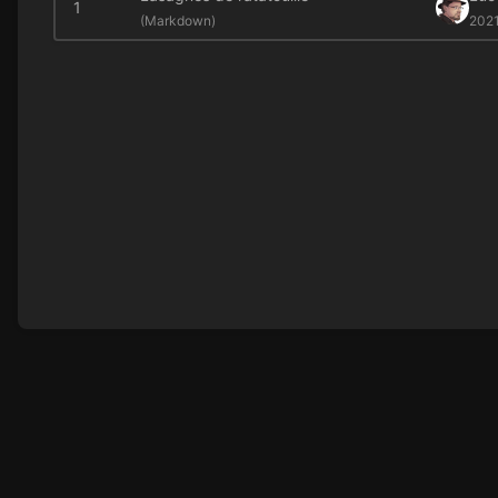
1
(
Markdown)
202