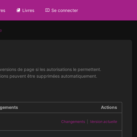
res
Livres
Se connecter
e
ersions de page si les autorisations le permettent.
évisions peuvent être supprimées automatiquement.
ngements
Actions
Changements
|
Version actuelle