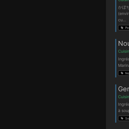
かぼちゃこ
(envi
cu...
Po
Nou
Cuisi
Ingré
Marina
No
Ger
Cuisi
Ingré
à sou
So