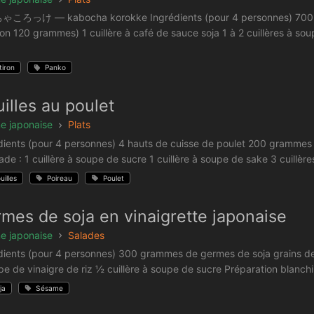
ろっけ — kabocha korokke Ingrédients (pour 4 personnes) 700 gra
ron 120 grammes) 1 cuillère à café de sauce soja 1 à 2 cuillères à so
tiron
Panko
illes au poulet
ne japonaise
Plats
dients (pour 4 personnes) 4 hauts de cuisse de poulet 200 grammes 
de : 1 cuillère à soupe de sucre 1 cuillère à soupe de sake 3 cuillères
uilles
Poireau
Poulet
mes de soja en vinaigrette japonaise
ne japonaise
Salades
dients (pour 4 personnes) 300 grammes de germes de soja grains de s
pe de vinaigre de riz ½ cuillère à soupe de sucre Préparation blanchi
ja
Sésame