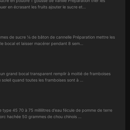
cre en poudre 1 gousse de vanille Préparation trier les
er en écrasant les fruits ajouter le sucre et...
mmes de sucre ¼ de bâton de cannelle Préparation mettre les
r le bocal et laisser macérer pendant 8 sem...
 un grand bocal transparent remplir à moitié de framboises
 soleil quand toutes les framboises sont à ...
ype 45 70 à 75 millilitres d’eau fécule de pomme de terre
porc hachée 50 grammes de chou chinois ...