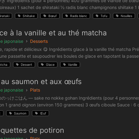
Ingrédients (pour 4 personnes) 400 grammes de viande de bœuf fin
oireaux) 1 sachet de shirataki ½ radis blanc champignons shiitake 1 b
irataki
Shiitake
Bœuf
Radis blanc
Tofu
Nouilles
ce à la vanille et au thé matcha
ne japonaise
Desserts
e, rapide et délicieux 😋 Ingrédients glace à la vanille thé matcha 
une passette et saupoudrer les boules de glace en tapotant la passe
tcha
Dessert
Glace
Vanille
 au saumon et aux œufs
ne japonaise
Plats
けごはん — sake no nokke gohan Ingrédients (pour 4 personnes) 40
n 1 grand oignon (environ 150 grammes) 3 œufs ciboule Sauce : 6 cuil
z
Saumon
Œuf
quettes de potiron
ne japonaise
Plats