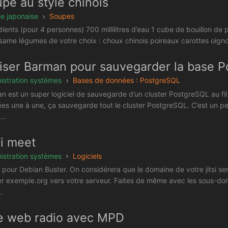
pe au style chinois
ne japonaise
Soupes
ients (pour 4 personnes) 700 millilitres d’eau 1 cube de bouillon de p
same légumes de votre choix : choux chinois poireaux carottes oignon
liser Barman pour sauvegarder la base 
istration systèmes
Bases de données : PostgreSQL
n est un super logiciel de sauvegarde d’un cluster PostgreSQL au fil
es une à une, ça sauvegarde tout le cluster PostgreSQL. C’est un pe
..
si meet
istration systèmes
Logiciels
 pour Debian Buster. On considérera que le domaine de votre jitsi s
er exemple.org vers votre serveur. Faites de même avec les sous-do
.
e web radio avec MPD