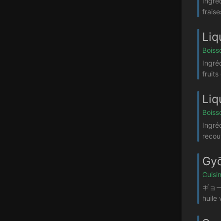
Ingré
fraise
Liq
Boiss
Ingré
fruits
Liq
Boiss
Ingré
recou
Gy
Cuisi
ギョーザ 
huile