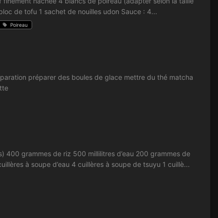
ement hachée 4 blancs de poireau (adapter selon la taille
loc de tofu 1 sachet de nouilles udon Sauce : 4...
Poireau
Préparation préparer des boules de glace mettre du thé matcha
tte
0 grammes de riz 500 millilitres d’eau 200 grammes de
lères à soupe d’eau 4 cuillères à soupe de tsuyu 1 cuillè...