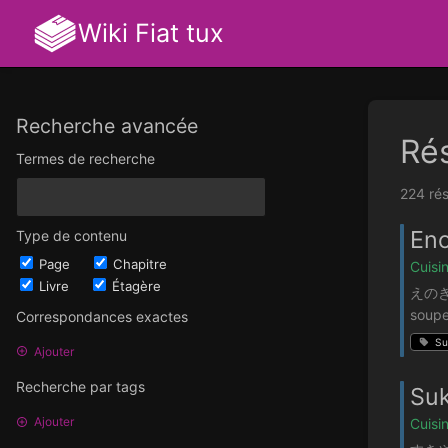
Wiki Fiat tux
Recherche avancée
Rés
Termes de recherche
224 rés
Eno
Type de contenu
Page
Chapitre
Cuisi
Livre
Étagère
えのきやき
soupe
Correspondances exactes
Su
Ajouter
Recherche par tags
Suk
Ajouter
Cuisi