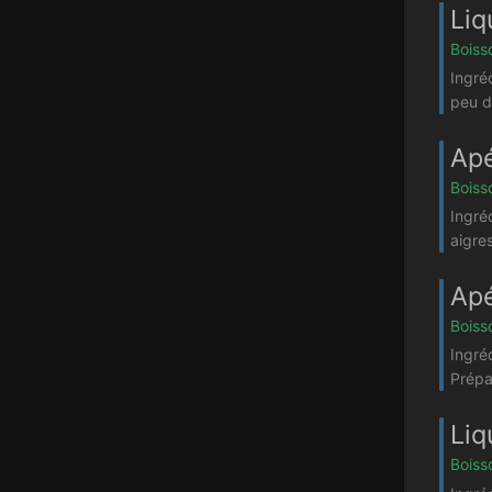
Liq
Boiss
Ingré
peu d
Apé
Boiss
Ingré
aigres
Apé
Boiss
Ingré
Prépa
Liq
Boiss