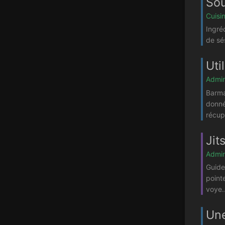
Sou
Cuisi
Ingréd
de sé
Uti
Admin
Barma
donné
récup.
Jit
Admin
Guide
point
voye..
Un