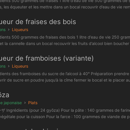
dients 500 grammes de fraises 1 litre d’eau de vie 500 grammes de su
s, les équeuter et les mettre dans un bocal recouvrir d’eau de vie remu
ueur de fraises des bois
ons
Liqueurs
dients 500 grammes de fraises des bois 1 litre d’eau de vie 250 gra
 et la cannelle dans un bocal recouvrir les fruits d’alcool bien bouche
ueur de framboises (variante)
ons
Liqueurs
dients des framboises du sucre de l’alcool à 40° Préparation prendre
vrir de sucre en poudre jusqu’à la cîme fermer le bocal et le placer au
ōza
ne japonaise
Plats
Ingrédients (pour 24 gyōza) Pour la pâte : 140 grammes de farine t
 végétale pour la cuisson Pour la farce : 100 grammes de viande de 