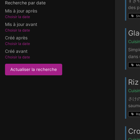
すきやき 
Recherche par date
des p
Mis à jour après
Sh
Choisir la date
Mis à jour avant
Choisir la date
Gla
Créé après
Cuisi
Choisir la date
Simpl
Créé avant
dans 
Choisir la date
Ma
Actualiser la recherche
Riz
Cuisi
さけののっ
saumo
Ri
Cro
Cuisi