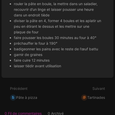
rouler la pâte en boule, la mettre dans un saladier,
recouvrir d’un linge et laisser pousser une heure
dans un endroit tiède
diviser la pâte en 4, former 4 boules et les aplatir un
peu en étirant le dessus et les mettre sur une
plaque de four
faire pousser les boules 30 minutes au four à 40°
préchauffer le four à 190°
badigeonner les pains avec le reste de l’œuf battu
garnir de graines
faire cuire 12 minutes
laisser tiédir avant utilisation
Entrer
en
mode
Précédent
Suivant
de
sélection
Pâte à pizza
Tartinades
de
section
0 Fil de commentaires
0 Archivé