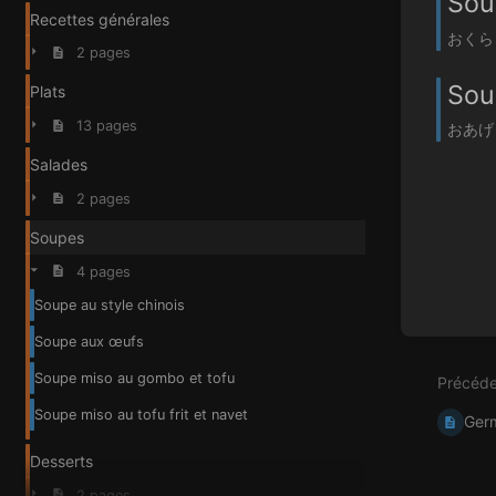
Sou
Recettes générales
おくらととふ
2 pages
Soup
Plats
13 pages
おあげとか
Salades
2 pages
Soupes
4 pages
Soupe au style chinois
Soupe aux œufs
Soupe miso au gombo et tofu
Précéde
Soupe miso au tofu frit et navet
Germ
Desserts
2 pages