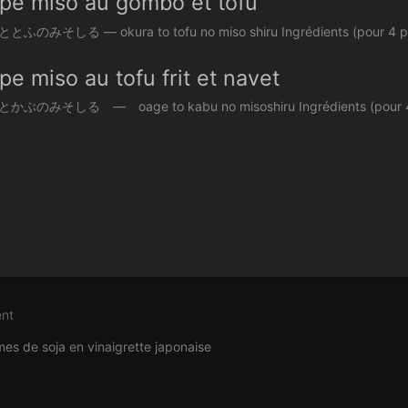
pe miso au gombo et tofu
のみそしる — okura to tofu no miso shiru Ingrédients (pour 4 person
e miso au tofu frit et navet
ぶのみそしる — oage to kabu no misoshiru Ingrédients (pour 4 perso
nt
es de soja en vinaigrette japonaise