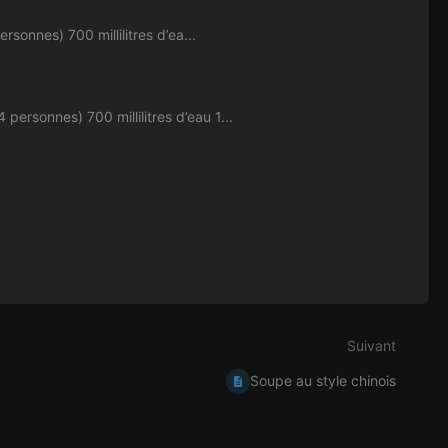
nes) 700 millilitres d’ea...
nnes) 700 millilitres d’eau 1...
Suivant
Soupe au style chinois