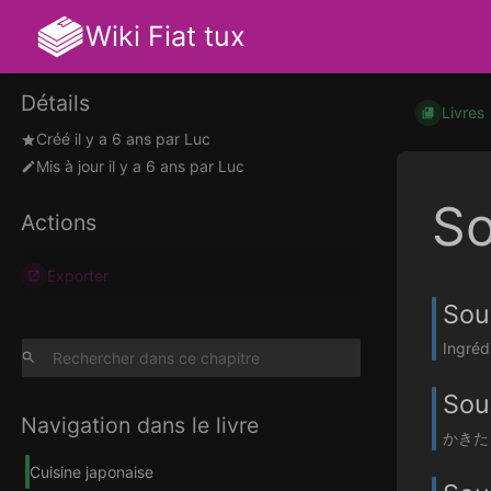
Wiki Fiat tux
Détails
Livres
Créé
il y a 6 ans
par
Luc
Mis à jour
il y a 6 ans
par
Luc
S
Actions
Exporter
Sou
Ingrédi
Sou
Navigation dans le livre
かきたまじら
Cuisine japonaise