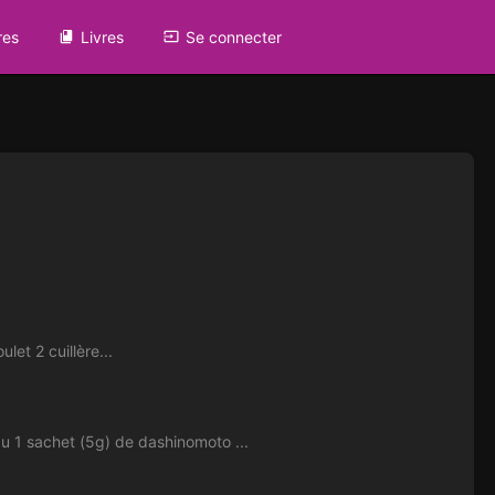
res
Livres
Se connecter
let 2 cuillère...
 sachet (5g) de dashinomoto ...