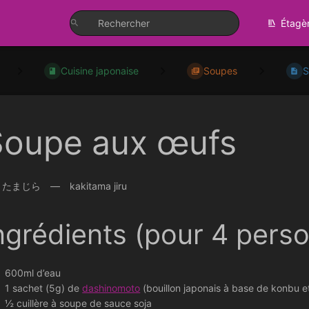
Étagè
Cuisine japonaise
Soupes
S
Soupe aux œufs
たまじら — kakitama jiru
ngrédients (pour 4 pers
600ml d’eau
1 sachet (5g) de
dashinomoto
(bouillon japonais à base de konbu e
½ cuillère à soupe de sauce soja