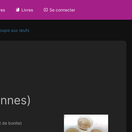
res
Livres
Se connecter
oupe aux œufs
onnes)
t de bonite)