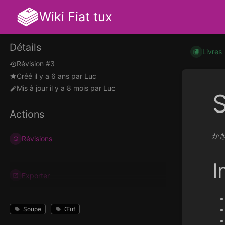
Wiki Fiat tux
Détails
Livres
Révision #3
Créé
il y a 6 ans
par
Luc
Mis à jour
il y a 8 mois
par
Luc
Actions
かき
Révisions
I
Exporter
Soupe
Œuf