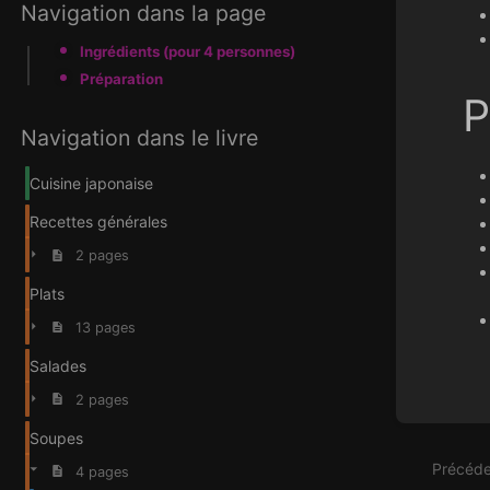
Navigation dans la page
Ingrédients (pour 4 personnes)
Préparation
P
Navigation dans le livre
Cuisine japonaise
Recettes générales
2 pages
Plats
13 pages
Entrer
Salades
en
mode
2 pages
de
sélecti
Soupes
de
Précéde
4 pages
section