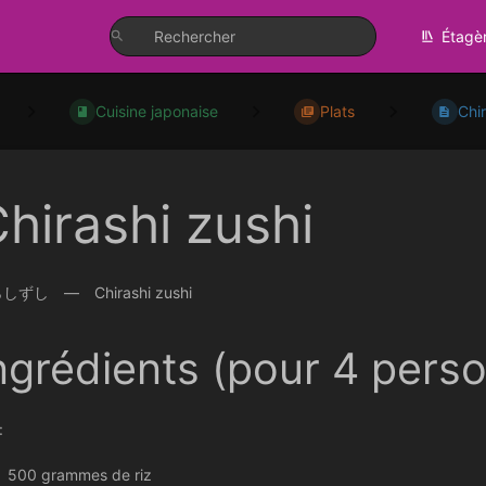
Étagè
Cuisine japonaise
Plats
Chir
hirashi zushi
しずし — Chirashi zushi
ngrédients (pour 4 pers
:
500 grammes de riz