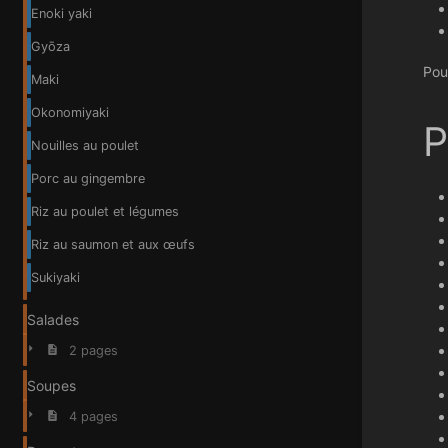
Enoki yaki
Gyōza
Pou
Maki
Okonomiyaki
P
Nouilles au poulet
Porc au gingembre
Riz au poulet et légumes
Riz au saumon et aux œufs
Sukiyaki
Salades
2 pages
Soupes
4 pages