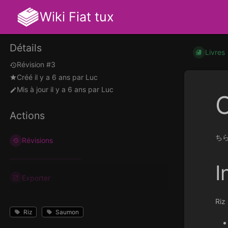
Wiki Fiat tux
Détails
Livres
Révision #3
Créé
il y a 6 ans
par
Luc
Mis à jour
il y a 6 ans
par
Luc
C
Actions
ちら
Révisions
I
Exporter
Riz 
Riz
Saumon