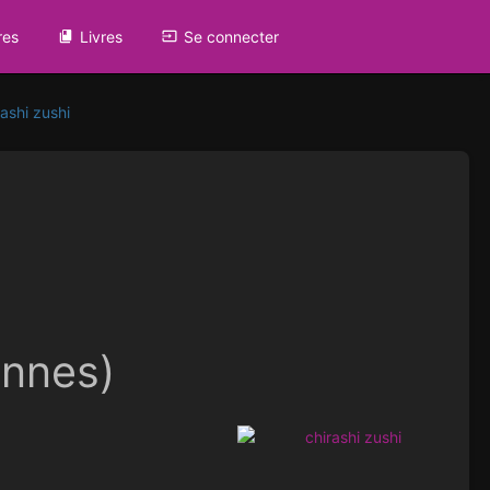
res
Livres
Se connecter
ashi zushi
onnes)