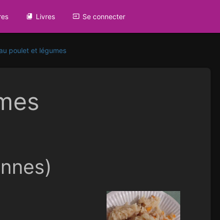
res
Livres
Se connecter
 au poulet et légumes
umes
onnes)