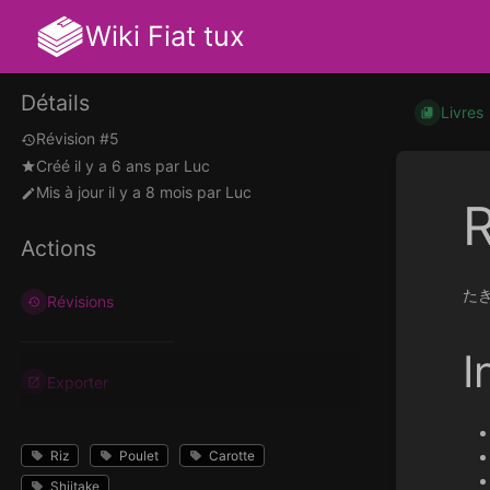
Wiki Fiat tux
Détails
Livres
Révision #5
Créé
il y a 6 ans
par
Luc
Mis à jour
il y a 8 mois
par
Luc
R
Actions
たき
Révisions
I
Exporter
Riz
Poulet
Carotte
Shiitake