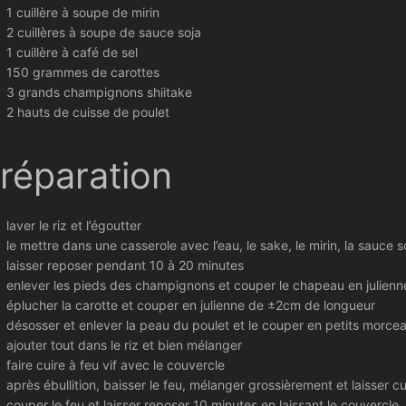
1 cuillère à soupe de mirin
2 cuillères à soupe de sauce soja
1 cuillère à café de sel
150 grammes de carottes
3 grands champignons shiitake
2 hauts de cuisse de poulet
réparation
laver le riz et l’égoutter
le mettre dans une casserole avec l’eau, le sake, le mirin, la sauce so
laisser reposer pendant 10 à 20 minutes
enlever les pieds des champignons et couper le chapeau en julienn
éplucher la carotte et couper en julienne de ±2cm de longueur
désosser et enlever la peau du poulet et le couper en petits morce
ajouter tout dans le riz et bien mélanger
faire cuire à feu vif avec le couvercle
après ébullition, baisser le feu, mélanger grossièrement et laisser 
couper le feu et laisser reposer 10 minutes en laissant le couvercle