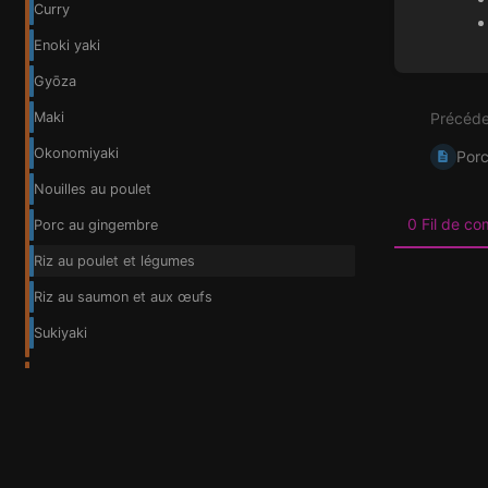
Curry
Enoki yaki
Entrer
Gyōza
en
mode
Précéde
Maki
de
sélecti
Okonomiyaki
Porc
de
section
Nouilles au poulet
0 Fil de c
Porc au gingembre
Riz au poulet et légumes
Riz au saumon et aux œufs
Sukiyaki
Salades
2 pages
Soupes
4 pages