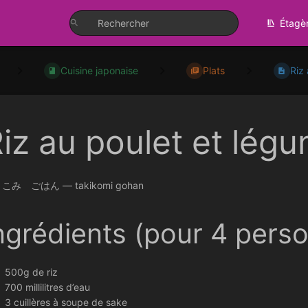
Étagè
Cuisine japonaise
Plats
Riz
iz au poulet et lég
こみ ごはん — takikomi gohan
ngrédients (pour 4 pers
500g de riz
700 millilitres d’eau
3 cuillères à soupe de sake