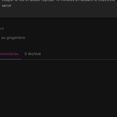
servir
nt
on
 au gingembre
ommentaires
0 Archivé
Wiki powered by BookStack
RSS