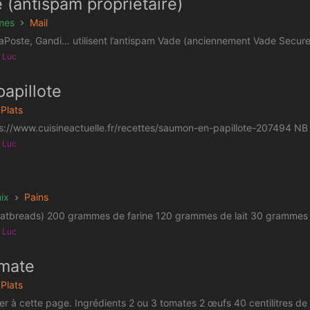
(antispam propriétaire)
èmes
Mail
aPoste, Gandi… utilisent l’antispam Vade (anciennement Vade Secure).
r Luc
apillote
Plats
ps://www.cuisineactuelle.fr/recettes/saumon-en-papillote-207494 NB :
r Luc
ix
Pains
flatbreads) 200 grammes de farine 120 grammes de lait 30 grammes 
r Luc
omate
Plats
rer à cette page. Ingrédients 2 ou 3 tomates 2 œufs 40 centilitres de