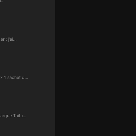
...
: j’ai...
 1 sachet d...
rque Taifu...