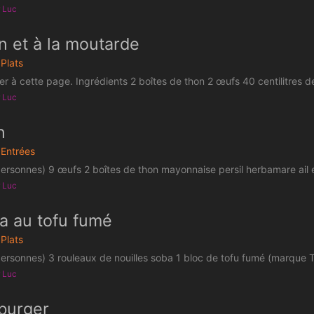
r Luc
n et à la moutarde
Plats
rer à cette page. Ingrédients 2 boîtes de thon 2 œufs 40 centilitres de
r Luc
n
Entrées
personnes) 9 œufs 2 boîtes de thon mayonnaise persil herbamare ail 
r Luc
a au tofu fumé
Plats
ersonnes) 3 rouleaux de nouilles soba 1 bloc de tofu fumé (marque Ta
r Luc
burger