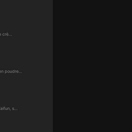
 crè...
en poudre...
ifun, s...