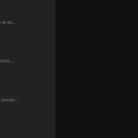
 et au...
artic...
s bande...