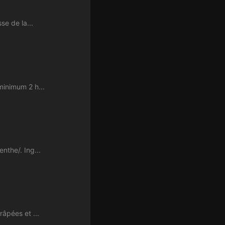
se de la...
minimum 2 h...
nthe/. Ing...
âpées et ...