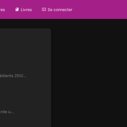
res
Livres
Se connecter
dients 250/...
rée u...