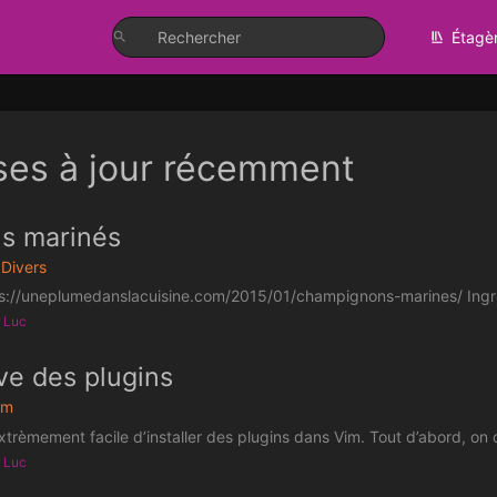
Étagè
ses à jour récemment
s marinés
Divers
ps://uneplumedanslacuisine.com/2015/01/champignons-marines/ Ingré
r Luc
ve des plugins
im
extrèmement facile d’installer des plugins dans Vim. Tout d’abord, on c
r Luc