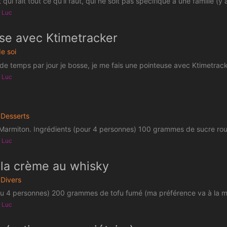
 qui fait tout ce qu’il faut, qui ne soit pas spécifique à une famille (y a
r Luc
se avec Ktimetracker
e soi
e temps par jour je bosse, je me fais une pointeuse avec Ktimetracker 
r Luc
Desserts
armiton. Ingrédients (pour 4 personnes) 100 grammes de sucre roux
r Luc
 la crème au whisky
Divers
ou 4 personnes) 200 grammes de tofu fumé (ma préférence va à la ma
r Luc