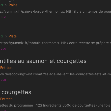
ix
Pains
s://yummix.fr/pain-a-burger-thermomix/. NB : il y a un temps de pous
r Luc
ix
Plats
ttps://yummix.fr/taboule-thermomix. NB : cette recette se prépare 
r Luc
ntilles au saumon et courgettes
Entrées
w.delscookingtwist.com/fr/salade-de-lentilles-courgettes-feta-et-me
r Luc
 courgettes
Entrées
cettes du programme T12S Ingrédients 650g de courgettes (une fois r
r Luc