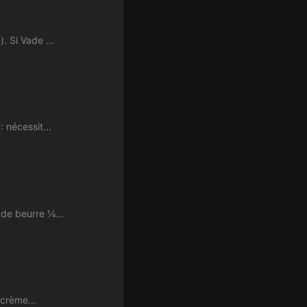
 Si Vade ...
 nécessit...
de beurre ¼...
 crème...