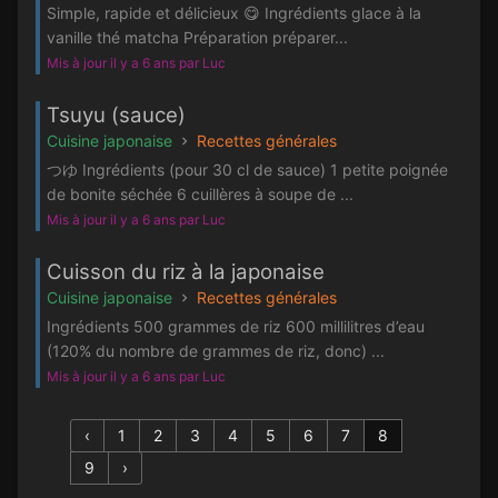
Simple, rapide et délicieux 😋 Ingrédients glace à la
vanille thé matcha Préparation préparer...
Mis à jour il y a 6 ans par Luc
Tsuyu (sauce)
Cuisine japonaise
Recettes générales
つゆ Ingrédients (pour 30 cl de sauce) 1 petite poignée
de bonite séchée 6 cuillères à soupe de ...
Mis à jour il y a 6 ans par Luc
Cuisson du riz à la japonaise
Cuisine japonaise
Recettes générales
Ingrédients 500 grammes de riz 600 millilitres d’eau
(120% du nombre de grammes de riz, donc) ...
Mis à jour il y a 6 ans par Luc
‹
1
2
3
4
5
6
7
8
9
›