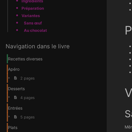
Ingrédients
Préparation
Variantes
Sans œuf
P
Au chocolat
Navigation dans le livre
Recettes diverses
Apéro
2 pages
V
Desserts
4 pages
Entrées
S
5 pages
Mêm
Plats