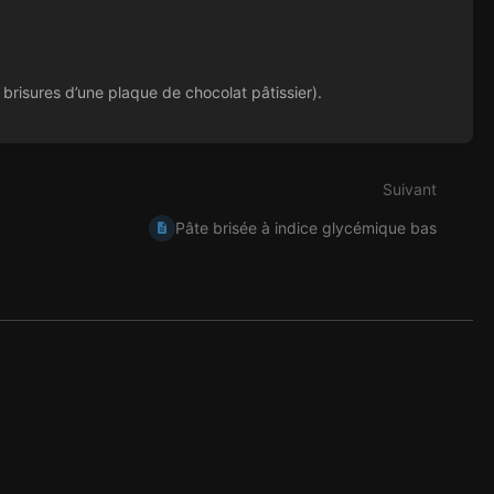
 brisures d’une plaque de chocolat pâtissier).
Suivant
Pâte brisée à indice glycémique bas