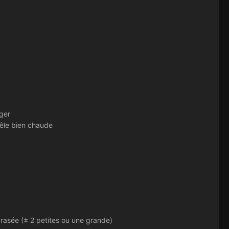
nger
oêle bien chaude
asée (± 2 petites ou une grande)