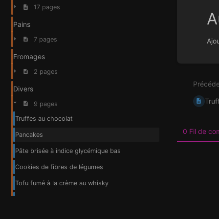
17 pages
A
Pains
7 pages
Ajo
Fromages
Entrer
en
2 pages
mode
Précéde
de
Divers
sélecti
Truf
de
9 pages
section
Truffes au chocolat
0 Fil de c
Pancakes
Pâte brisée à indice glycémique bas
Cookies de fibres de légumes
Tofu fumé à la crème au whisky
Champignons marinés
Vinaigrette