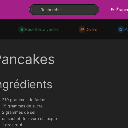
Étagè
Recettes diverses
Divers
P
Pancakes
ngrédients
210 grammes de farine
15 grammes de sucre
2 grammes de sel
un sachet de levure chimique
1 gros œuf