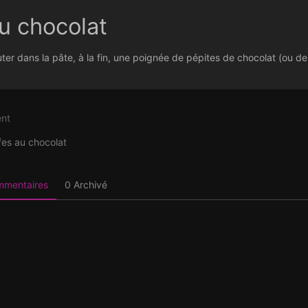
u chocolat
uter dans la pâte, à la fin, une poignée de pépites de chocolat (ou de
nt
on
fes au chocolat
ommentaires
0 Archivé