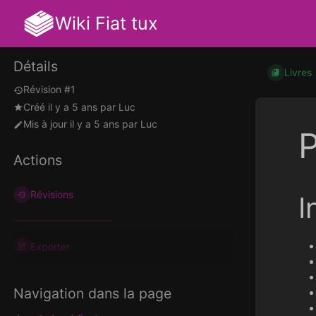
Wiki Fiat tux
Détails
Livres
Révision #1
Créé
il y a 5 ans
par
Luc
Mis à jour
il y a 5 ans
par
Luc
Actions
Révisions
I
Exporter
Navigation dans la page